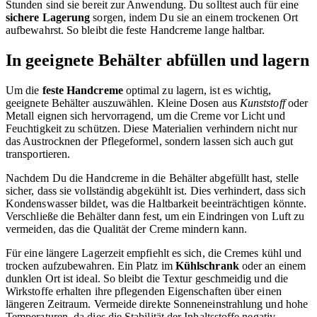
Stunden sind sie bereit zur Anwendung. Du solltest auch für eine
sichere Lagerung
sorgen, indem Du sie an einem trockenen Ort
aufbewahrst. So bleibt die feste Handcreme lange haltbar.
In geeignete Behälter abfüllen und lagern
Um die
feste Handcreme
optimal zu lagern, ist es wichtig,
geeignete Behälter auszuwählen. Kleine Dosen aus
Kunststoff
oder
Metall eignen sich hervorragend, um die Creme vor Licht und
Feuchtigkeit zu schützen. Diese Materialien verhindern nicht nur
das Austrocknen der Pflegeformel, sondern lassen sich auch gut
transportieren.
Nachdem Du die Handcreme in die Behälter abgefüllt hast, stelle
sicher, dass sie vollständig abgekühlt ist. Dies verhindert, dass sich
Kondenswasser bildet, was die Haltbarkeit beeinträchtigen könnte.
Verschließe die Behälter dann fest, um ein Eindringen von Luft zu
vermeiden, das die Qualität der Creme mindern kann.
Für eine längere Lagerzeit empfiehlt es sich, die Cremes kühl und
trocken aufzubewahren. Ein Platz im
Kühlschrank
oder an einem
dunklen Ort ist ideal. So bleibt die Textur geschmeidig und die
Wirkstoffe erhalten ihre pflegenden Eigenschaften über einen
längeren Zeitraum. Vermeide direkte Sonneneinstrahlung und hohe
Temperaturen, da dies die Stabilität der Inhaltsstoffe negativ