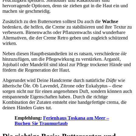
Feuchtigkeit spenden. Sheabutter und Kakaobutter sind
hervorragende Optionen, denn sie ziehen gut in die Haut ein und
machen sie geschmeidig.
Zusätzlich zu den Buttersorten solltest Du auch die
Wachse
bedenken, die helfen, die Creme zu stabilisieren und ihre Textur zu
verbessern. Bienenwachs oder Pflanzenwachs sind wunderbare
Alternativen, die der Creme Retro geben und zugleich schützend
wirken.
Neben diesen Hauptbestandteilen ist es ratsam, verschiedene
öle
hinzuzufügen, um die Pflegewirkung zu verstärken. Arganöl,
Jojobaöl oder Mandelöl sind ideal zur Pflege trockener Hände und
fördern die Regeneration der Haut.
Abgerundet wird Deine Handcreme durch natürliche
Düfte
wie
ätherische Öle. Ob Lavendel, Zitrone oder Eukalyptus – diese
sorgen nicht nur für einen angenehmen Duft, sondern können auch
entspannende Eigenschaften haben. Durch die richtige
Kombination der Zutaten entsteht eine handgefertigte crema, die
deinen Händen Gutes tut.
Empfehlung:
Ferienhaus Toskana am Meer –
Buchen Sie Traumurlaub