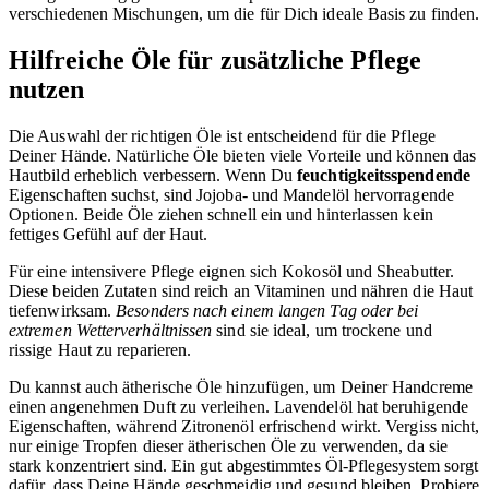
verschiedenen Mischungen, um die für Dich ideale Basis zu finden.
Hilfreiche Öle für zusätzliche Pflege
nutzen
Die Auswahl der richtigen Öle ist entscheidend für die Pflege
Deiner Hände. Natürliche Öle bieten viele Vorteile und können das
Hautbild erheblich verbessern. Wenn Du
feuchtigkeitsspendende
Eigenschaften suchst, sind Jojoba- und Mandelöl hervorragende
Optionen. Beide Öle ziehen schnell ein und hinterlassen kein
fettiges Gefühl auf der Haut.
Für eine intensivere Pflege eignen sich Kokosöl und Sheabutter.
Diese beiden Zutaten sind reich an Vitaminen und nähren die Haut
tiefenwirksam.
Besonders nach einem langen Tag oder bei
extremen Wetterverhältnissen
sind sie ideal, um trockene und
rissige Haut zu reparieren.
Du kannst auch ätherische Öle hinzufügen, um Deiner Handcreme
einen angenehmen Duft zu verleihen. Lavendelöl hat beruhigende
Eigenschaften, während Zitronenöl erfrischend wirkt. Vergiss nicht,
nur einige Tropfen dieser ätherischen Öle zu verwenden, da sie
stark konzentriert sind. Ein gut abgestimmtes Öl-Pflegesystem sorgt
dafür, dass Deine Hände geschmeidig und gesund bleiben. Probiere