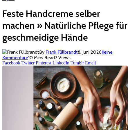
Feste Handcreme selber
machen » Natürliche Pflege für
geschmeidige Hände
By
Frank Füllbrandt
8. Juni 2026
Keine
Kommentare
10 Mins Read
7
Views
Facebook
Twitter
Pinterest
LinkedIn
Tumblr
Email