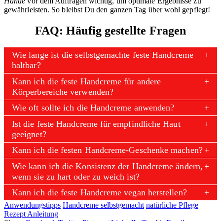
Hände
vor dem Auftragen wichtig, um optimale Ergebnisse zu
gewährleisten. So bleibst Du den ganzen Tag über wohl gepflegt!
FAQ: Häufig gestellte Fragen
Wie lange ist die selbstgemachte feste Handcreme
haltbar?
Kann ich die feste Handcreme für andere
Körperbereiche verwenden?
Wie oft sollte ich die Handcreme anwenden?
Ist die feste Handcreme für empfindliche Haut
geeignet?
Kann ich die festen Handcreme-Geschenke machen?
Wie kann ich die Konsistenz der Handcreme ändern,
wenn sie zu hart oder zu weich ist?
Kann ich die feste Handcreme vegan herstellen?
Anwendungstipps
Handcreme selbstgemacht
natürliche Pflege
Rezept Anleitung