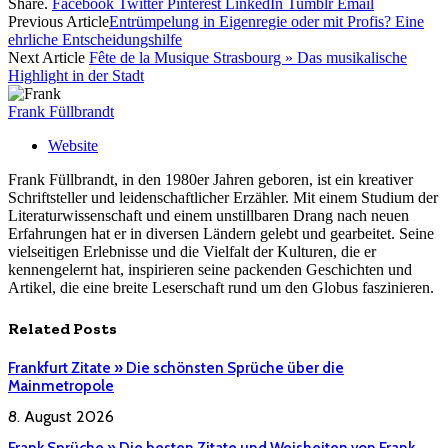
Share.
Facebook
Twitter
Pinterest
LinkedIn
Tumblr
Email
Previous Article
Entrümpelung in Eigenregie oder mit Profis? Eine
ehrliche Entscheidungshilfe
Next Article
Fête de la Musique Strasbourg » Das musikalische
Highlight in der Stadt
Frank Füllbrandt
Website
Frank Füllbrandt, in den 1980er Jahren geboren, ist ein kreativer
Schriftsteller und leidenschaftlicher Erzähler. Mit einem Studium der
Literaturwissenschaft und einem unstillbaren Drang nach neuen
Erfahrungen hat er in diversen Ländern gelebt und gearbeitet. Seine
vielseitigen Erlebnisse und die Vielfalt der Kulturen, die er
kennengelernt hat, inspirieren seine packenden Geschichten und
Artikel, die eine breite Leserschaft rund um den Globus faszinieren.
Related
Posts
Frankfurt Zitate » Die schönsten Sprüche über die
Mainmetropole
8. August 2026
Frank Sprüche » Die besten Zitate und Weisheiten von Frank