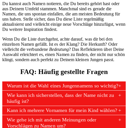
Du kannst auch Namen notieren, die Du bereits gehört hast oder
aus Deinem Umfeld stammen. Manchmal sind es gerade die
Namen, die uns spontan einfallen, die am meisten Bedeutung für
uns haben. Stelle sicher, dass Du diese Liste regelmäßig
aktualisierst und vielleicht einige neue Vorschläge hinzufügst, wenn
Du weitere Inspiration findest.
Wenn Du die Liste durchgehst, achte darauf, was dir bei den
einzelnen Namen gefällt. Ist es der Klang? Die Herkunft? Oder
vielleicht die verbundene
Bedeutung
? Das Reflektieren über Deine
Auswahl erleichtert es, einen Namen zu finden, der nicht nur schön
klingt, sondern auch perfekt zu Deinem kleinen Jungen passt.
FAQ: Häufig gestellte Fragen
Warum ist die Wahl eines Jungennamens so wichtig?
Wie kann ich sicherstellen, dass der Name nicht zu
häufig ist?
Kann ich mehrere Vornamen für mein Kind wählen?
Wie gehe ich mit anderen Meinungen oder
Vorschlägen zu Namen um?