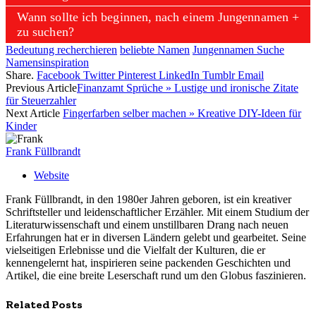
Wann sollte ich beginnen, nach einem Jungennamen
zu suchen?
Bedeutung recherchieren
beliebte Namen
Jungennamen Suche
Namensinspiration
Share.
Facebook
Twitter
Pinterest
LinkedIn
Tumblr
Email
Previous Article
Finanzamt Sprüche » Lustige und ironische Zitate
für Steuerzahler
Next Article
Fingerfarben selber machen » Kreative DIY-Ideen für
Kinder
Frank Füllbrandt
Website
Frank Füllbrandt, in den 1980er Jahren geboren, ist ein kreativer
Schriftsteller und leidenschaftlicher Erzähler. Mit einem Studium der
Literaturwissenschaft und einem unstillbaren Drang nach neuen
Erfahrungen hat er in diversen Ländern gelebt und gearbeitet. Seine
vielseitigen Erlebnisse und die Vielfalt der Kulturen, die er
kennengelernt hat, inspirieren seine packenden Geschichten und
Artikel, die eine breite Leserschaft rund um den Globus faszinieren.
Related
Posts