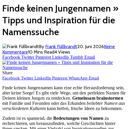
Finde keinen Jungennamen »
Tipps und Inspiration für die
Namenssuche
By
Frank Füllbrandt
20. Juni 2026
Keine
Kommentare
10 Mins Read
4
Views
Facebook
Twitter
Pinterest
LinkedIn
Tumblr
Email
Share
Facebook
Twitter
LinkedIn
Pinterest
WhatsApp
Email
Finde keinen Jungennamen kann eine echte Herausforderung sein,
aber keine Sorge! Es gibt viele Wege, um den perfekten Namen für
Deinen kleinen Jungen zu entdecken.
Gemeinsam brainstormen
mit Familie und Freunden oder das Erkunden
beliebter Namen aus
verschiedenen Kulturen
kann helfen, frische Ideen zu bekommen.
Zudem ist es spannend, die
Bedeutungen von Namen
zu
recherchieren, um herauszufinden, welche Geschichten hinter
ihnen stecken. Mit einer Vielzahl von Inspirationsquellen zur