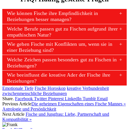
Wie können Fische ihre Empfindlichkeit in
Beziehungen besser managen?
Welche Berufe passen gut zu Fischen aufgrund ihrer
empathischen Natur?
Wie gehen Fische mit Konflikten um, wenn sie in
einer Beziehung sind?
Welche Zeichen passen besonders gut zu Fischen in
Beziehungen?
Wie beeinflusst die kreative Ader der Fische ihre
Beziehungen?
Emotionale Tiefe
Fische Horoskop
kreative Verbundenheit
zwischenmenschliche Beziehungen
Share.
Facebook
Twitter
Pinterest
LinkedIn
Tumblr
Email
Previous Article
Die geheimen Eigenschaften eines Fische Mannes »
Astrologie und Persönlichkeit
Next Article
Fische und Jungfrau: Liebe, Partnerschaft und
Kompatibilität »