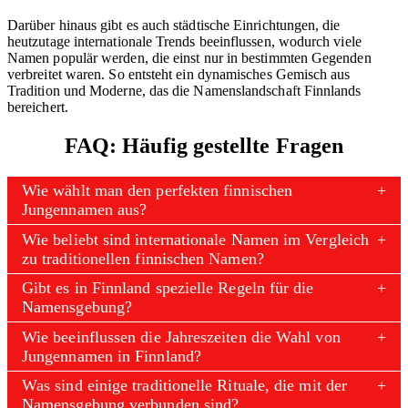
Darüber hinaus gibt es auch städtische Einrichtungen, die
heutzutage internationale Trends beeinflussen, wodurch viele
Namen populär werden, die einst nur in bestimmten Gegenden
verbreitet waren. So entsteht ein dynamisches Gemisch aus
Tradition und Moderne, das die Namenslandschaft Finnlands
bereichert.
FAQ: Häufig gestellte Fragen
Wie wählt man den perfekten finnischen
Jungennamen aus?
Wie beliebt sind internationale Namen im Vergleich
zu traditionellen finnischen Namen?
Gibt es in Finnland spezielle Regeln für die
Namensgebung?
Wie beeinflussen die Jahreszeiten die Wahl von
Jungennamen in Finnland?
Was sind einige traditionelle Rituale, die mit der
Namensgebung verbunden sind?