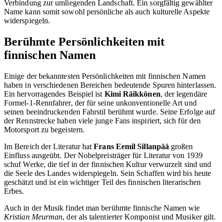
Verbindung zur umliegenden Landschaft. Ein sorgfältig gewählter
Name kann somit sowohl persönliche als auch kulturelle Aspekte
widerspiegeln.
Berühmte Persönlichkeiten mit
finnischen Namen
Einige der bekanntesten Persönlichkeiten mit finnischen Namen
haben in verschiedenen Bereichen bedeutende Spuren hinterlassen.
Ein hervorragendes Beispiel ist
Kimi Räikkönen
, der legendäre
Formel-1-Rennfahrer, der für seine unkonventionelle Art und
seinen beeindruckenden Fahrstil berühmt wurde. Seine Erfolge auf
der Rennstrecke haben viele junge Fans inspiriert, sich für den
Motorsport zu begeistern.
Im Bereich der Literatur hat
Frans Eemil Sillanpää
großen
Einfluss ausgeübt. Der Nobelpreisträger für Literatur von 1939
schuf Werke, die tief in der finnischen Kultur verwurzelt sind und
die Seele des Landes widerspiegeln. Sein Schaffen wird bis heute
geschätzt und ist ein wichtiger Teil des finnischen literarischen
Erbes.
Auch in der Musik findet man berühmte finnische Namen wie
Kristian Meurman
, der als talentierter Komponist und Musiker gilt.