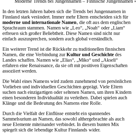
Moderne Trends bei Jungennamen – Finnische Jungennamen »
In den letzten Jahren haben sich die Trends bei Jungennamen in
Finnland stark verändert. Immer mehr Eltern entscheiden sich für
moderne und internationale Namen
, die oft aus dem englischen
Sprachraum stammen. Namen wie „Leo“, „Noah“ oder „Liam“
erfreuen sich großer Beliebtheit. Diese Namen sind nicht nur
einfach auszusprechen, sondern auch global verständlich.
Ein weiterer Trend ist die Rückkehr zu traditionellen finnischen
Namen, die eine Verbindung zur
Kultur und Geschichte
des
Landes schaffen. Namen wie „Elias“, „Miko“ und „Akseli“
erfahren eine Renaissance, da sie oft mit positiven Eigenschaften
assoziiert werden.
Die Wahl eines Namens wird zudem zunehmend von persönlichen
Vorlieben und individuellen Geschichten geprägt. Viele Eltern
suchen nach einzigartigen oder seltenen Namen, um ihren Kindern
einen besonderen Individualität zu verleihen. Dabei spielen auch
Klänge und die Bedeutung des Namens eine Rolle.
Durch die Vielfalt der Einflüsse entsteht ein spannendes
Sammelsurium an Namen, das sowohl althergebrachte als auch
neue Elemente miteinander verbindet. In diesem bunten Mix
spiegelt sich die lebendige Kultur Finnlands wider.