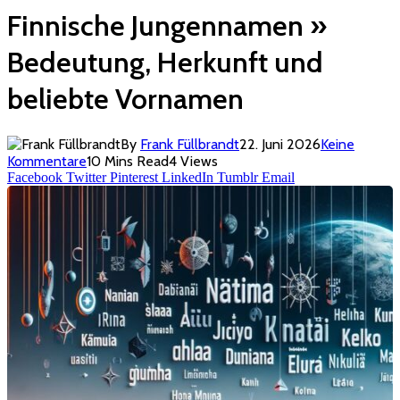
Finnische Jungennamen »
Bedeutung, Herkunft und
beliebte Vornamen
By
Frank Füllbrandt
22. Juni 2026
Keine
Kommentare
10 Mins Read
4
Views
Facebook
Twitter
Pinterest
LinkedIn
Tumblr
Email