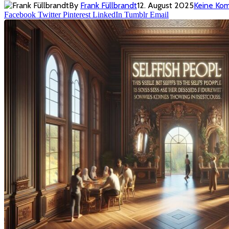
By
Frank Füllbrandt
12. August 2025
Keine Ko
Facebook
Twitter
Pinterest
LinkedIn
Tumblr
Email