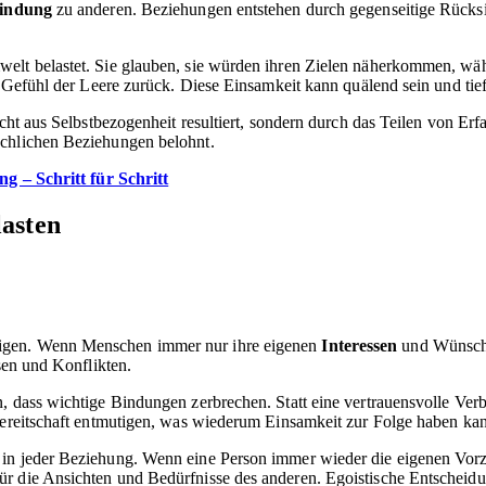
bindung
zu anderen. Beziehungen entstehen durch gegenseitige Rücksi
elt belastet. Sie glauben, sie würden ihren Zielen näherkommen, währ
in Gefühl der Leere zurück. Diese Einsamkeit kann quälend sein und ti
icht aus Selbstbezogenheit resultiert, sondern durch das Teilen von E
schlichen Beziehungen belohnt.
g – Schritt für Schritt
lasten
tigen. Wenn Menschen immer nur ihre eigenen
Interessen
und Wünsche 
sen und Konflikten.
n, dass wichtige Bindungen zerbrechen. Statt eine vertrauensvolle Ver
sbereitschaft entmutigen, was wiederum Einsamkeit zur Folge haben ka
n jeder Beziehung. Wenn eine Person immer wieder die eigenen Vorzüge
ür die Ansichten und Bedürfnisse des anderen. Egoistische Entschei