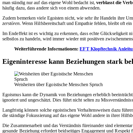
man ständig nur auf das eigene Wohl bedacht ist,
verblasst die Ver
häufig dazu, dass andere sich von einem abwenden.
Zudem bemerken viele Egoisten nicht, wie sehr ihr Handeln ihre Umw
zerstören
. Wenn Hilfsbereitschaft und Empathie fehlen, bleibt oft e
Im Endeffekt ist es wichtig zu erkennen, dass echte Glückseligkeit n
selbstlos zu handeln, wird immer wieder mit positiven zwischenmen
Weiterführende Informationen:
EFT Klopftechnik Anleitun
Eigeninteresse kann Beziehungen stark be
Weisheiten über Egoistische Menschen Spruch
Egoismus kann die Dynamik von Beziehungen erheblich beeinträch
ignoriert und ungeschätzt. Dies führt nicht selten zu Missverständnis
Langfristig können solche egoistischen Verhaltensweisen dazu führe
die ständige Fokussierung auf das eigene Wohl andere in ihrer Hilf
Die Zusammenarbeit und das Verständnis füreinander sind elementar i
gesunde Beziehung erfordert beidseitiges Engagement und Respekt f