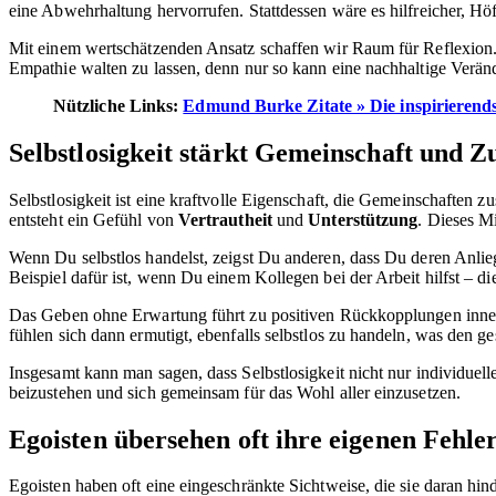
eine Abwehrhaltung hervorrufen. Stattdessen wäre es hilfreicher, Hö
Mit einem wertschätzenden Ansatz schaffen wir Raum für Reflexion. I
Empathie walten zu lassen, denn nur so kann eine nachhaltige Verä
Nützliche Links:
Edmund Burke Zitate » Die inspirierend
Selbstlosigkeit stärkt Gemeinschaft und 
Selbstlosigkeit ist eine kraftvolle Eigenschaft, die Gemeinschafte
entsteht ein Gefühl von
Vertrautheit
und
Unterstützung
. Dieses M
Wenn Du selbstlos handelst, zeigst Du anderen, dass Du deren Anlieg
Beispiel dafür ist, wenn Du einem Kollegen bei der Arbeit hilfst – d
Das Geben ohne Erwartung führt zu positiven Rückkopplungen inner
fühlen sich dann ermutigt, ebenfalls selbstlos zu handeln, was den ge
Insgesamt kann man sagen, dass Selbstlosigkeit nicht nur individuelle
beizustehen und sich gemeinsam für das Wohl aller einzusetzen.
Egoisten übersehen oft ihre eigenen Fehle
Egoisten haben oft eine eingeschränkte Sichtweise, die sie daran hin