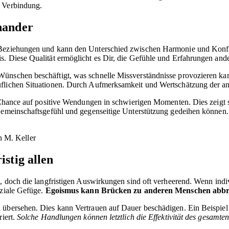
n Verbindung.
nander
en Beziehungen und kann den Unterschied zwischen Harmonie und Ko
s. Diese Qualität ermöglicht es Dir, die Gefühle und Erfahrungen ande
nschen beschäftigt, was schnelle Missverständnisse provozieren kann. 
uflichen Situationen. Durch Aufmerksamkeit und Wertschätzung der an
e Chance auf positive Wendungen in schwierigen Momenten. Dies zeigt 
 Gemeinschaftsgefühl und gegenseitige Unterstützung gedeihen können
n M. Keller
stig allen
, doch die langfristigen Auswirkungen sind oft verheerend. Wenn indiv
oziale Gefüge.
Egoismus kann Brücken zu anderen Menschen abb
 übersehen. Dies kann Vertrauen auf Dauer beschädigen. Ein Beispiel
riert.
Solche Handlungen können letztlich die Effektivität des gesamt