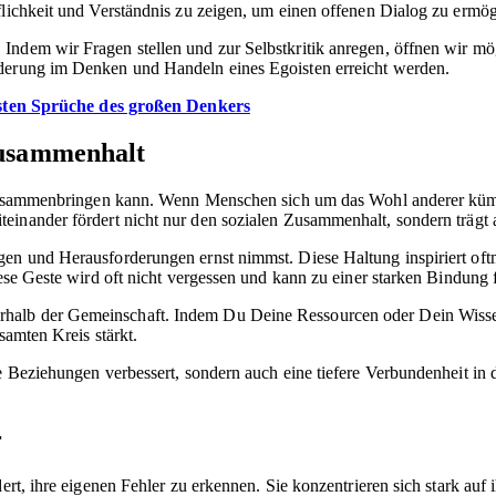
flichkeit und Verständnis zu zeigen, um einen offenen Dialog zu ermög
ndem wir Fragen stellen und zur Selbstkritik anregen, öffnen wir mög
nderung im Denken und Handeln eines Egoisten erreicht werden.
sten Sprüche des großen Denkers
Zusammenhalt
n zusammenbringen kann. Wenn Menschen sich um das Wohl anderer kümme
iteinander fördert nicht nur den sozialen Zusammenhalt, sondern träg
en und Herausforderungen ernst nimmst. Diese Haltung inspiriert oftm
iese Geste wird oft nicht vergessen und kann zu einer starken Bindung 
halb der Gemeinschaft. Indem Du Deine Ressourcen oder Dein Wissen 
samten Kreis stärkt.
 Beziehungen verbessert, sondern auch eine tiefere Verbundenheit in de
r
dert, ihre eigenen Fehler zu erkennen. Sie konzentrieren sich stark a