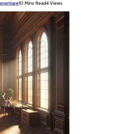
mmentare
10 Mins Read
4
Views