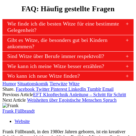
FAQ: Häufig gestellte Fragen
Wie finde ich die besten Witze für eine bestimmte
Gelegenheit?
Gibt es Witze, die besonders gut bei Kindern
ankommen?
Sind Witze über Berufe immer respektvoll?
Wie kann ich meine Witze besser erzählen?
Wo kann ich neue Witze finden?
Humor
Situationskomik
Tierwitze
Witze
Share.
Facebook
Twitter
Pinterest
LinkedIn
Tumblr
Email
Previous Article
EFT Klopftechnik Anleitung – Schritt für Schritt
Next Article
Weisheiten über Egoistische Menschen Spruch
Frank Füllbrandt
Website
Frank Füllbrandt, in den 1980er Jahren geboren, ist ein kreativer