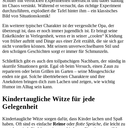
Schüler mit verrückten Experimenten überrascht und dabei ständig
im Chaos versinkt. Während er versucht, das richtige Experiment
durchzuführen, explodiert die Tafel hinter ihm – ein klassisches
Bild von Situationskomik!
Ein weiterer typischer Charakter ist der vergessliche Opa, der
überzeugt ist, dass er noch immer jugendlich ist. Er bringt seine
Enkelkinder in Verlegenheit, wenn er in seiner „coolen“ Kleidung
von früher auftritt und Dinge aus einer Zeit erzählt, die sie sich gar
nicht vorstellen können. Mit seinem unverwechselbaren Stil und
den schrägen Geschichten sorgt er immer für Schmunzeln.
Schließlich gibt es auch den tollpatschigen Nachbarn, der ständig in
skurrile Situationen gerät. Egal ob beim Versuch, einen Zaun zu
reparieren oder beim Grillen im Garten – seine Missgeschicke
enden nie gut. Solche übertriebenen Charaktere und ihre
Anekdoten bringen dich zum Lachen und zeigen, wie wichtig
Humor im Alltag sein kann.
Kindertaugliche Witze für jede
Gelegenheit
Kindertaugliche Witze sorgen dafür, dass Kinder lachen und Spaß
haben. Oft sind es einfache
Reime
oder
flotte Sprüche
, die leicht zu