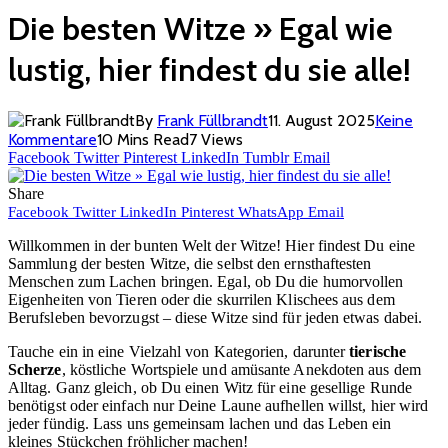
Die besten Witze » Egal wie
lustig, hier findest du sie alle!
By
Frank Füllbrandt
11. August 2025
Keine
Kommentare
10 Mins Read
7
Views
Facebook
Twitter
Pinterest
LinkedIn
Tumblr
Email
Share
Facebook
Twitter
LinkedIn
Pinterest
WhatsApp
Email
Willkommen in der bunten Welt der Witze! Hier findest Du eine
Sammlung der besten Witze, die selbst den ernsthaftesten
Menschen zum Lachen bringen. Egal, ob Du die humorvollen
Eigenheiten von Tieren oder die skurrilen Klischees aus dem
Berufsleben bevorzugst – diese Witze sind für jeden etwas dabei.
Tauche ein in eine Vielzahl von Kategorien, darunter
tierische
Scherze
, köstliche Wortspiele und amüsante Anekdoten aus dem
Alltag. Ganz gleich, ob Du einen Witz für eine gesellige Runde
benötigst oder einfach nur Deine Laune aufhellen willst, hier wird
jeder fündig. Lass uns gemeinsam lachen und das Leben ein
kleines Stückchen fröhlicher machen!