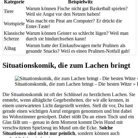
Kategorie
Beispielwitz
Warum können Fische nicht gut Basketball spielen?
Tiere
Weil sie Angst vor den Netzen haben!
Was macht ein Pirat am Computer? Er drückt die
Wortspiele
Enter-Taste!
Klassische
Warum können Geister so schlecht lügen? Weil man
Scherze
durch sie hindurchsehen kann!
Warum hatte der Einkaufswagen mehr Pralinen als
Alltag
gesunde Snacks? Weil es einen Pralinen-Notfall gab!
Situationskomik, die zum Lachen bringt
Situationskomik, die zum Lachen bringt – Die besten Witze » Ega
Die Situationskomik ist oft der Schlüssel zu herzlichem Lachen. Sie
entsteht, wenn alltägliche Gegebenheiten, die wir alle kennen, in
einem unerwarteten Licht dargestellt werden. Stell dir vor, Du hast
gerade einen wichtigen Anruf entgegen genommen und bist dabei
ins Wohnzimmer gestolpert. Dabei stößt Du an einen Tisch und ein
Glas fällt um – genau in dem Moment kommt Dein Hund mit
verschwitztem Spielzeug im Mund um die Ecke.
Solche
Situationen sind nicht nur peinlich
, sondern können auch