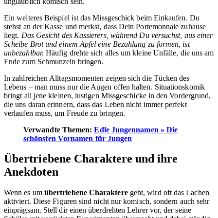
unglaublich komisch sein.
Ein weiteres Beispiel ist das Missgeschick beim Einkaufen. Du
stehst an der Kasse und merkst, dass Dein Portemonnaie zuhause
liegt.
Das Gesicht des Kassierers, während Du versuchst, aus einer
Scheibe Brot und einem Apfel eine Bezahlung zu formen, ist
unbezahlbar.
Häufig drehte sich alles um kleine Unfälle, die uns am
Ende zum Schmunzeln bringen.
In zahlreichen Alltagsmomenten zeigen sich die Tücken des
Lebens – man muss nur die Augen offen halten. Situationskomik
bringt all jene kleinen, lustigen Missgeschicke in den Vordergrund,
die uns daran erinnern, dass das Leben nicht immer perfekt
verlaufen muss, um Freude zu bringen.
Verwandte Themen:
Edle Jungennamen » Die
schönsten Vornamen für Jungen
Übertriebene Charaktere und ihre
Anekdoten
Wenn es um
übertriebene Charaktere
geht, wird oft das Lachen
aktiviert. Diese Figuren sind nicht nur komisch, sondern auch sehr
einprägsam. Stell dir einen überdrehten Lehrer vor, der seine