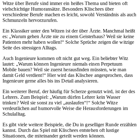
Witze über Berufe sind immer ein heißes Thema und bieten oft
vielschichtige Humoransätze. Besonders Klischees über
verschiedene Berufe machen es leicht, sowohl Verständnis als auch
Schmunzeln hervorzurufen.
Ein Klassiker unter den Witzen ist der über Ärzte. Manchmal heißt
es: „Warum gehen Ärzte nie zu einem Geisterhaus? Weil sie keine
Patienten mehr haben wollen!“ Solche Sprüche zeigen die witzige
Seite des stressigen Alltags.
Auch Ingenieure kommen oft nicht gut weg. Ein beliebter Witz
lautet: „Warum können Ingenieure niemals einen Perpetuum
Mobile bauen? Weil sie zuerst herausfinden müssten, wie man
damit Geld verdient!“ Hier wird das Klischee angesprochen, dass
Ingenieure gerne alles bis ins Detail analysieren.
Ein weiterer Beruf, der häufig für Scherze genutzt wird, ist der des
Lehrers. Zum Beispiel: „Warum dürfen Lehrer kein Wasser
trinken? Weil sie sonst zu viel „auslaufen“!“ Solche Witze
verdeutlichen auf humorvolle Weise die Herausforderungen im
Schulalltag.
Es gibt viele weitere Beispiele, die Du in geselliger Runde erzählen
kannst. Durch das Spiel mit Klischees entstehen oft lustige
Situationen, die miteinander geteilt werden können.