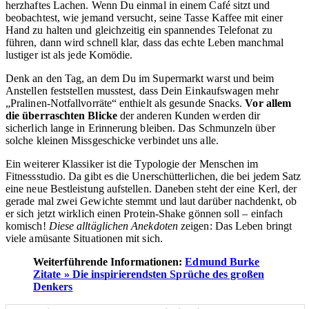
herzhaftes Lachen. Wenn Du einmal in einem Café sitzt und
beobachtest, wie jemand versucht, seine Tasse Kaffee mit einer
Hand zu halten und gleichzeitig ein spannendes Telefonat zu
führen, dann wird schnell klar, dass das echte Leben manchmal
lustiger ist als jede Komödie.
Denk an den Tag, an dem Du im Supermarkt warst und beim
Anstellen feststellen musstest, dass Dein Einkaufswagen mehr
„Pralinen-Notfallvorräte“ enthielt als gesunde Snacks.
Vor allem
die überraschten Blicke
der anderen Kunden werden dir
sicherlich lange in Erinnerung bleiben. Das Schmunzeln über
solche kleinen Missgeschicke verbindet uns alle.
Ein weiterer Klassiker ist die Typologie der Menschen im
Fitnessstudio. Da gibt es die Unerschütterlichen, die bei jedem Satz
eine neue Bestleistung aufstellen. Daneben steht der eine Kerl, der
gerade mal zwei Gewichte stemmt und laut darüber nachdenkt, ob
er sich jetzt wirklich einen Protein-Shake gönnen soll – einfach
komisch!
Diese alltäglichen Anekdoten
zeigen: Das Leben bringt
viele amüsante Situationen mit sich.
Weiterführende Informationen:
Edmund Burke
Zitate » Die inspirierendsten Sprüche des großen
Denkers