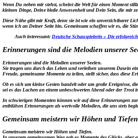
Wenn Du neben mir stehst, scheint die Welt für einen Moment sti
kleinen Dinge, Deine bloße Anwesenheit und Dein Sein, die mir zeig
Diese Nähe gibt mir Kraft, denn sie ist wie ein unverzichtbarer Li
wenn ich an Deiner Seite bin. Gemeinsam schaffen wir es, die St
Auch interessant:
Deutsche Schauspielerin » Die erfolgreic
Erinnerungen sind die Melodien unserer Se
Erinnerungen sind die Melodien unserer Seelen.
Sie tragen uns durch das Leben und verleihen unserem Dasein ein
Freude
, gemeinsame Momente zu teilen, stellt sicher, dass diese E
Ob es sich um kleine Gesten handelt oder um große Ereignisse, di
sei es das Lachen an einem unbeschwerten Abend oder der Trost i
In schwierigen Momenten können wir auf diese Erinnerungen zurüc
entblühen Erinnerungen als wertvolle Melodien, die uns stets begle
Gemeinsam meistern wir Höhen und Tiefen
Gemeinsam meistern wir Höhen und Tiefen.
In unserem gemeinsamen Weg gab es Momente des Glücks, aber a