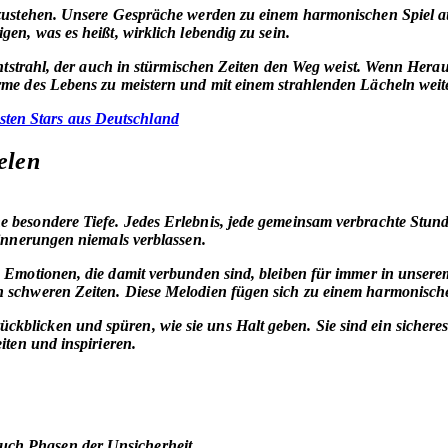
llzustehen. Unsere Gespräche werden zu einem harmonischen Spiel 
en, was es heißt, wirklich lebendig zu sein.
chtstrahl, der auch in stürmischen Zeiten den Weg weist. Wenn Herau
ürme des Lebens zu meistern und mit einem strahlenden Lächeln wei
hsten Stars aus Deutschland
elen
e besondere Tiefe. Jedes Erlebnis, jede gemeinsam verbrachte Stund
rinnerungen niemals verblassen.
e Emotionen, die damit verbunden sind, bleiben für immer in unser
n schweren Zeiten. Diese Melodien fügen sich zu einem harmonische
kblicken und spüren, wie sie uns Halt geben. Sie sind ein sichere
iten und inspirieren.
uch Phasen der Unsicherheit.