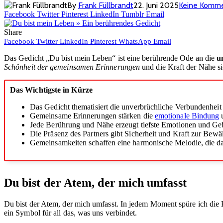
By
Frank Füllbrandt
22. Juni 2025
Keine Komm
Facebook
Twitter
Pinterest
LinkedIn
Tumblr
Email
Share
Facebook
Twitter
LinkedIn
Pinterest
WhatsApp
Email
Das Gedicht „Du bist mein Leben“ ist eine berührende Ode an die
u
Schönheit der gemeinsamen Erinnerungen
und die Kraft der Nähe sic
Das Wichtigste in Kürze
Das Gedicht thematisiert die unverbrüchliche Verbundenhei
Gemeinsame Erinnerungen stärken die
emotionale Bindung
u
Jede Berührung und Nähe erzeugt tiefste Emotionen und Ge
Die Präsenz des Partners gibt Sicherheit und Kraft zur Bew
Gemeinsamkeiten schaffen eine harmonische Melodie, die da
Du bist der Atem, der mich umfasst
Du bist der Atem, der mich umfasst. In jedem Moment spüre ich die 
ein Symbol für all das, was uns verbindet.