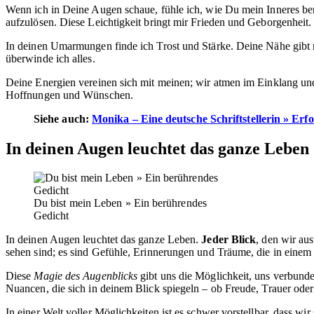
Wenn ich in Deine Augen schaue, fühle ich, wie Du mein Inneres ber
aufzulösen. Diese Leichtigkeit bringt mir Frieden und Geborgenheit.
In deinen Umarmungen finde ich Trost und Stärke. Deine Nähe gibt m
überwinde ich alles.
Deine Energien vereinen sich mit meinen; wir atmen im Einklang u
Hoffnungen und Wünschen.
Siehe auch:
Monika – Eine deutsche Schriftstellerin » Erf
In deinen Augen leuchtet das ganze Leben
Du bist mein Leben » Ein berührendes
Gedicht
In deinen Augen leuchtet das ganze Leben.
Jeder Blick
, den wir au
sehen sind; es sind Gefühle, Erinnerungen und Träume, die in eine
Diese
Magie des Augenblicks
gibt uns die Möglichkeit, uns verbunde
Nuancen, die sich in deinem Blick spiegeln – ob Freude, Trauer oder
In einer Welt voller Möglichkeiten ist es schwer vorstellbar, dass