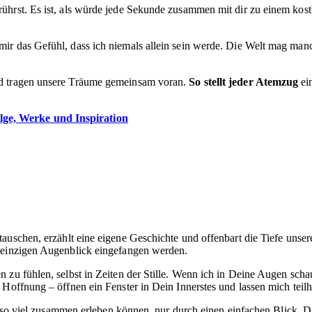
ührst. Es ist, als würde jede Sekunde zusammen mit dir zu einem kost
ir das Gefühl, dass ich niemals allein sein werde. Die Welt mag manc
nd tragen unsere Träume gemeinsam voran.
So stellt jeder Atemzug
ei
olge, Werke und Inspiration
stauschen, erzählt eine eigene Geschichte und offenbart die Tiefe unse
m einzigen Augenblick eingefangen werden.
n zu fühlen, selbst in Zeiten der Stille. Wenn ich in Deine Augen sc
 Hoffnung – öffnen ein Fenster in Dein Innerstes und lassen mich teil
 wir so viel zusammen erleben können, nur durch einen einfachen Blic