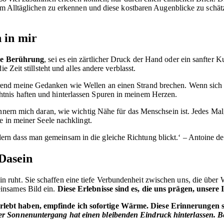
 im Alltäglichen zu erkennen und diese kostbaren Augenblicke zu schätz
 in mir
de Berührung
, sei es ein zärtlicher Druck der Hand oder ein sanfter Ku
 Zeit stillsteht und alles andere verblasst.
end meine Gedanken wie Wellen an einen Strand brechen. Wenn sich u
tnis haften und hinterlassen Spuren in meinem Herzen.
rinnern mich daran, wie wichtig Nähe für das Menschsein ist. Jedes Ma
e in meiner Seele nachklingt.
ndern dass man gemeinsam in die gleiche Richtung blickt.‘ – Antoine d
Dasein
ruht. Sie schaffen eine tiefe Verbundenheit zwischen uns, die über 
insames Bild ein.
Diese Erlebnisse sind es, die uns prägen
, unsere 
lebt haben, empfinde ich sofortige Wärme. Diese Erinnerungen si
der Sonnenuntergang hat einen bleibenden Eindruck hinterlassen
. B