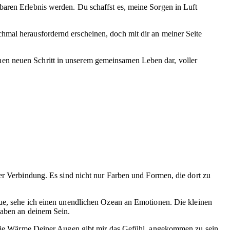
baren Erlebnis werden. Du schaffst es, meine Sorgen in Luft
hmal herausfordernd erscheinen, doch mit dir an meiner Seite
nen neuen Schritt in unserem gemeinsamen Leben dar, voller
rer Verbindung. Es sind nicht nur Farben und Formen, die dort zu
haue, sehe ich einen unendlichen Ozean an Emotionen. Die kleinen
haben an deinem Sein.
k. Die Wärme Deiner Augen gibt mir das Gefühl, angekommen zu sein.