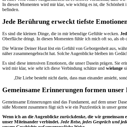
In diesen Momenten wird mir klar, wie wichtig es ist, die Schönheit
befinden.
Jede Berührung erweckt tiefste Emotionen
Es sind die kleinen Dinge, die in mir lebendige Gefühle wecken.
Je
Oberfläche dringt. In diesen Momenten fühle ich mich oft so, als ob die
Die Wärme Deiner Haut löst ein Gefühl von Geborgenheit aus, währ
näher zusammengebracht hat. Solche Augenblicke bleiben im Gedäch
Es sind diese intensiven Emotionen, die unser Dasein prägen. Sie e
wird mir klar, wie sehr ich diese Verbindung schätze und
wielange
si
‚Die Liebe besteht nicht darin, dass man einander ansieht, so
Gemeinsame Erinnerungen formen unser 
Gemeinsame Erinnerungen sind das Fundament, auf dem unser Dasein 
süße Moment zusammen fügt sich wie ein Puzzlestück in unser geme
Wenn ich an die Augenblicke zurückdenke, die wir gemeinsam er
unser Miteinander verbindet.
Jede Reise, jedes Gespräch und je
unsere Geschichte auf unvergessliche Weise.