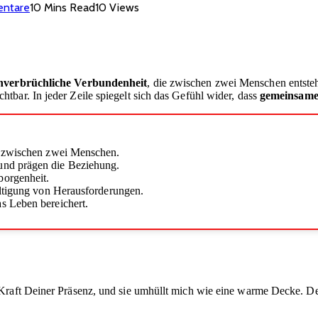
entare
10 Mins Read
10
Views
nverbrüchliche Verbundenheit
, die zwischen zwei Menschen entste
htbar. In jeder Zeile spiegelt sich das Gefühl wider, dass
gemeinsame
t zwischen zwei Menschen.
nd prägen die Beziehung.
borgenheit.
ältigung von Herausforderungen.
s Leben bereichert.
Kraft Deiner Präsenz, und sie umhüllt mich wie eine warme Decke. De